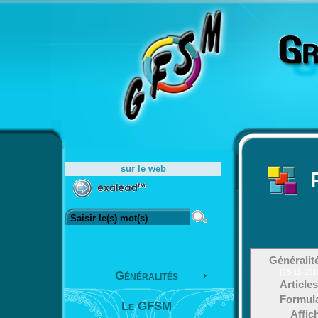
sur le web
Généralit
[28-11-201
Généralités
Articles
Formula
Le GFSM
Affi