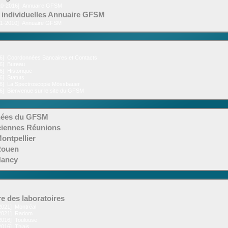
10-2016]
Annuaire GFSM
 individuelles Annuaire GFSM
11-2010]
Annuaire GFSM
16]
Coordonnées Bancaires et Contacts
16]
Bureau
16]
Historique
16]
Statuts
16]
La Spectroscopie Mössbauer
16]
Bienvenue sur le site du GFSM
nées du GFSM
ciennes Réunions
Montpellier
Rouen
Nancy
e des laboratoires
2021]
Montréal
2021]
Radom
2016]
Toulouse
2016]
Thiais