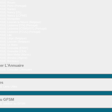
2016]
Rouen
2016]
Porto (Portugal)
2016]
Nantes
2016]
Nancy [IJL]
2016]
Nancy [LCPME]
2016]
Montpellier
2016]
Louvain la Neuve (Belgique)
2016]
Lisbonne [ITN] (Portugal)
2016]
Lisbonne [ICEMS/IST] (Portugal)
2016]
Lisbonne [FCUL] (Portugal)
2016]
Lille
2016]
Liège (Belgique)
2016]
Louvain (Belgique)
2016]
Le Mans
2016]
Grenoble [ESRF]
2016]
Grenoble [CEA]
2016]
Béni-Mellal (Maroc)
2016]
Annaba (Algérie)
2016]
Bordeaux
er L’Annuaire
2010]
Consulter L’Annuaire
es
0]
Liens Utiles
au GFSM
3]
adhérer au GFSM