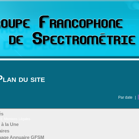
Plan du site
Par date
|
és
0]
Mentions Légales
 à la Une
ires
chage Annuaire GFSM