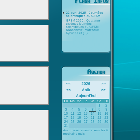
22 avril 2025 - Journées
scientifiques du GFSM
GFSM 2025 : Quarante-
sixièmes journées
scientifiques du GFSM
Nanochimie, Matériaux
hybrides et (...)
<<
2026
>>
<<
Août
>>
Aujourd'hui
Lu
Ma
Me
Je
Ve
Sa
Di
1
2
3
4
5
6
7
8
9
10
11
12
13
14
15
16
17
18
19
20
21
22
23
24
25
26
27
28
29
30
31
Aucun évènement à venir les 6
prochains mois