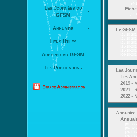
[24-
Les Journées du
Fiche
[22-
GFSM
Annuaire
Le GFSM
[21-10-20
[21-10-20
Liens Utiles
[21-10-20
[21-10-20
[21-10-20
Adhérer au GFSM
[06-10-20
Les Publications
Les Jour
Les An
2019 - 
2021 - 
2022 - 
Annuaire
Annuair
[01-06-
[04-02-
[24-10-
[24-10-