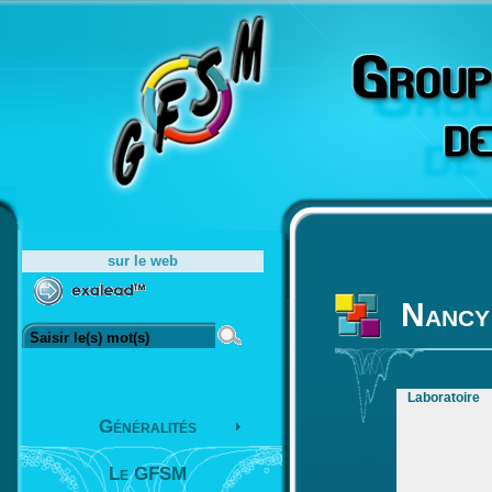
sur le web
Nancy
Laboratoire
Généralités
Le GFSM