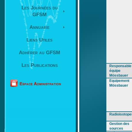
Les Journées du
GFSM
Annuaire
Liens Utiles
Adhérer au GFSM
Les Publications
Responsable
équipe
Mössbauer
Equipement
Mössbauer
Radioisotope
Gestion des
sources