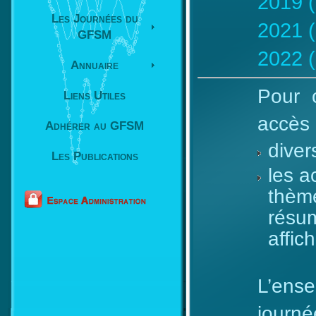
2019 (
Les Journées du
2021 
GFSM
2022 
Annuaire
Pour 
Liens Utiles
accès 
Adhérer au GFSM
diver
Les Publications
les a
thème
résum
affic
L’en
journ