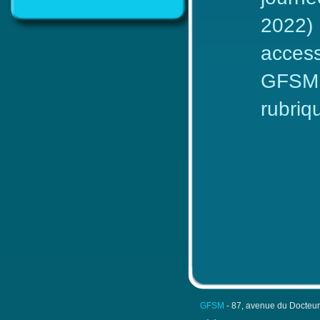
2022)
acces
GFSM (
rubriq
GFSM
- 87, avenue du Docteu