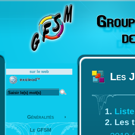
sur le web
Les 
List
Généralités
Les t
Le GFSM