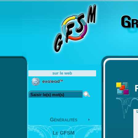
sur le web
Généralités
Le GFSM