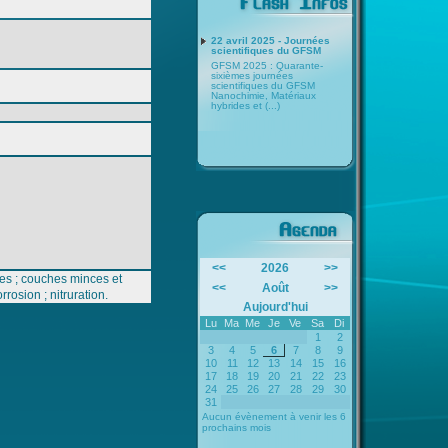
22 avril 2025 - Journées
scientifiques du GFSM
GFSM 2025 : Quarante-
sixièmes journées
scientifiques du GFSM
Nanochimie, Matériaux
hybrides et (...)
<<
2026
>>
des ; couches minces et
<<
Août
>>
rosion ; nitruration.
Aujourd'hui
Lu
Ma
Me
Je
Ve
Sa
Di
1
2
3
4
5
6
7
8
9
10
11
12
13
14
15
16
17
18
19
20
21
22
23
24
25
26
27
28
29
30
31
Aucun évènement à venir les 6
prochains mois