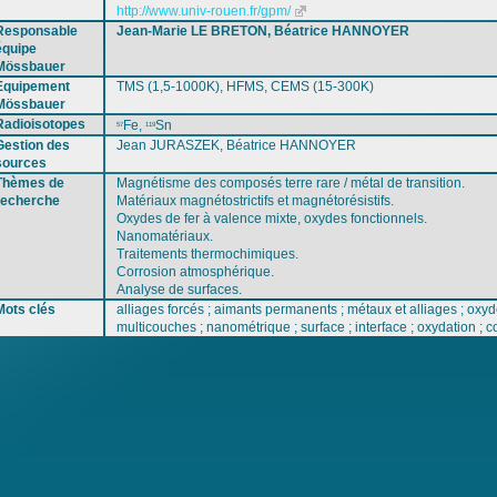
http://www.univ-rouen.fr/gpm/
Responsable
Jean-Marie LE BRETON, Béatrice HANNOYER
équipe
Mössbauer
Equipement
TMS (1,5-1000K), HFMS, CEMS (15-300K)
Mössbauer
Radioisotopes
Fe,
Sn
57
119
Gestion des
Jean JURASZEK, Béatrice HANNOYER
sources
Thèmes de
Magnétisme des composés terre rare / métal de transition.
recherche
Matériaux magnétostrictifs et magnétorésistifs.
Oxydes de fer à valence mixte, oxydes fonctionnels.
Nanomatériaux.
Traitements thermochimiques.
Corrosion atmosphérique.
Analyse de surfaces.
Mots clés
alliages forcés ; aimants permanents ; métaux et alliages ; oxy
multicouches ; nanométrique ; surface ; interface ; oxydation ; cor