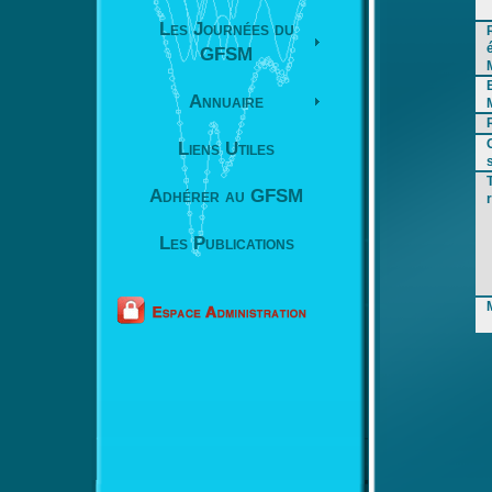
Les Journées du
GFSM
Annuaire
Liens Utiles
Adhérer au GFSM
Les Publications