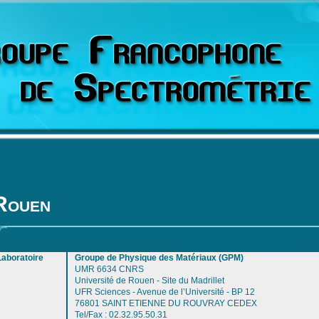
Rouen
Laboratoire
Groupe de Physique des Matériaux (GPM)
UMR 6634 CNRS
Université de Rouen - Site du Madrillet
UFR Sciences - Avenue de l’Université - BP 12
76801 SAINT ETIENNE DU ROUVRAY CEDEX
Tel/Fax : 02.32.95.50.31