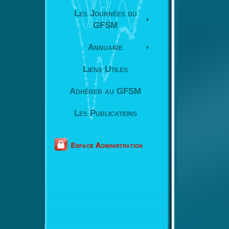
Les Journées du
GFSM
Annuaire
Liens Utiles
Adhérer au GFSM
Les Publications