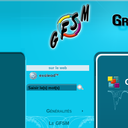
sur le web
Généralités
Le GFSM