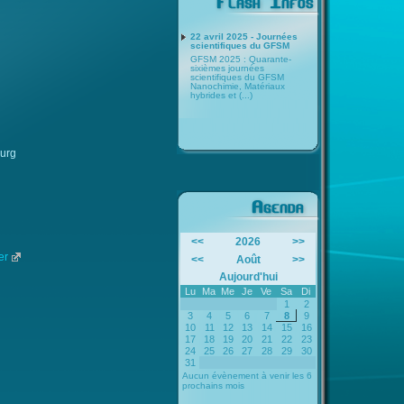
22 avril 2025 - Journées
scientifiques du GFSM
GFSM 2025 : Quarante-
sixièmes journées
scientifiques du GFSM
Nanochimie, Matériaux
hybrides et (...)
ourg
<<
2026
>>
er
<<
Août
>>
Aujourd'hui
Lu
Ma
Me
Je
Ve
Sa
Di
1
2
3
4
5
6
7
8
9
10
11
12
13
14
15
16
17
18
19
20
21
22
23
24
25
26
27
28
29
30
31
Aucun évènement à venir les 6
prochains mois