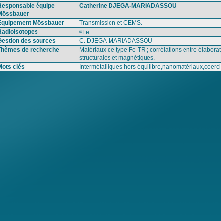
Responsable équipe
Catherine DJEGA-MARIADASSOU
Mössbauer
Equipement Mössbauer
Transmission et CEMS.
Radioisotopes
Fe
57
Gestion des sources
C. DJEGA-MARIADASSOU
Thèmes de recherche
Matériaux de type Fe-TR ; corrélations entre élaborati
structurales et magnétiques.
Mots clés
Intermétalliques hors équilibre,nanomatériaux,coercit