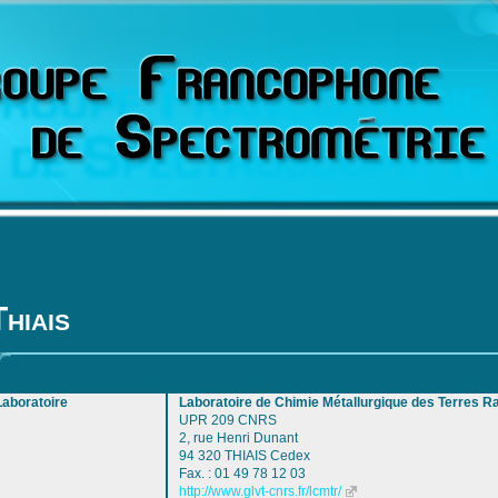
Thiais
Laboratoire
Laboratoire de Chimie Métallurgique des Terres 
UPR 209 CNRS
2, rue Henri Dunant
94 320 THIAIS Cedex
Fax. : 01 49 78 12 03
http://www.glvt-cnrs.fr/lcmtr/