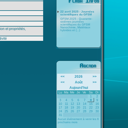
22 avril 2025 - Journées
scientifiques du GFSM
GFSM 2025 : Quarante-
sixièmes journées
scientifiques du GFSM
Nanochimie, Matériaux
on et propriétés,
hybrides et (...)
ivité
<<
2026
>>
<<
Août
>>
Aujourd'hui
Lu
Ma
Me
Je
Ve
Sa
Di
1
2
3
4
5
6
7
8
9
10
11
12
13
14
15
16
17
18
19
20
21
22
23
24
25
26
27
28
29
30
31
Aucun évènement à venir les 6
prochains mois