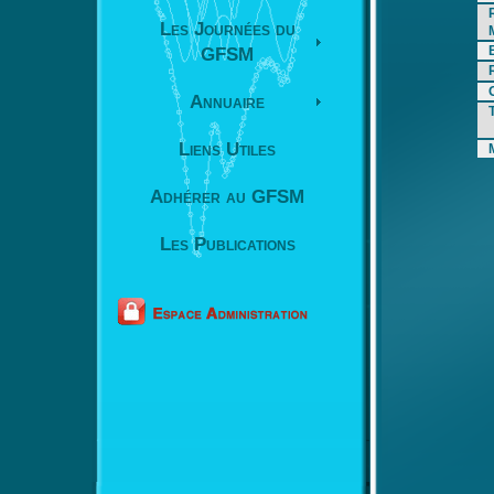
Les Journées du
GFSM
Annuaire
Liens Utiles
Adhérer au GFSM
Les Publications