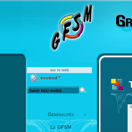
sur le web
Généralités
Le GFSM