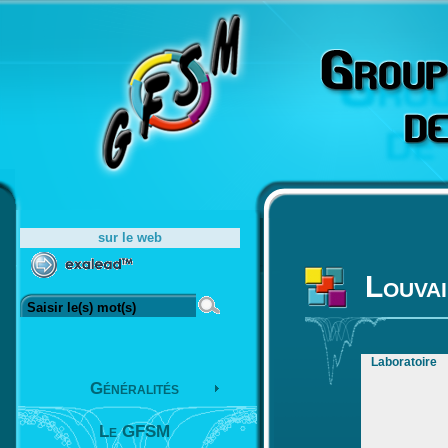
sur le web
Louvai
Laboratoire
Généralités
Le GFSM