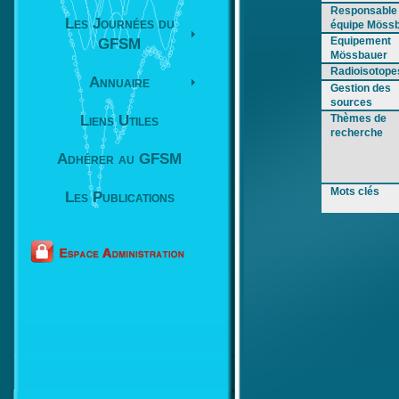
Responsable
Les Journées du
équipe Möss
Equipement
GFSM
Mössbauer
Radioisotope
Annuaire
Gestion des
sources
Liens Utiles
Thèmes de
recherche
Adhérer au GFSM
Mots clés
Les Publications